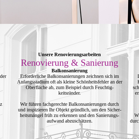
Unsere Renovierungs­arbeiten
Renovierung & Sanierung
Balkonsanierung
oder
Erforder­liche Balkon­sanierungen zeichnen sich im
Anfangs­stadium oft als kleine Schönheits­fehler an der
Ober­fläche ab, zum Beispiel durch Feuchtig­
sch
keitsränder.
e
nz
Wir führen fach­gerechte Balkon­sanierungen durch
und inspi­zieren Ihr Objekt gründ­lich, um den Sicher­
heits­mängel früh zu erkennen und den Sanierungs­
Wi
aufwand abzuschätzen.
durc