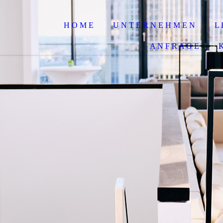
H O M E
U N T E R N E H M E N
L 
A N F R A G E
K