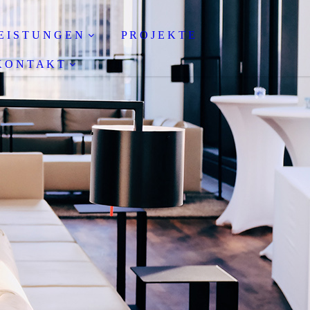
E I S T U N G E N
P R O J E K T E
 O N T A K T