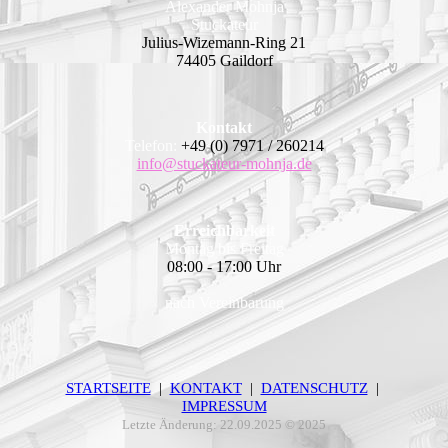
Alexander Mohnja
Stuckateur
Julius-Wizemann-Ring 21
74405 Gaildorf
Kontakt
Telefon:
+49 (0) 7971 / 260214
info@stuckateur-mohnja.de
Erreichbarkeit
Montag bis Freitag
08:00 - 17:00 Uhr
nach Vereinbarung
STARTSEITE
|
KONTAKT
|
DATEN­SCHUTZ
|
IMPRESSUM
Letzte Änderung: 22.09.2025 © 2025