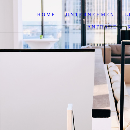
H O M E
U N T E R N E H M E N
L 
A N F R A G E
K