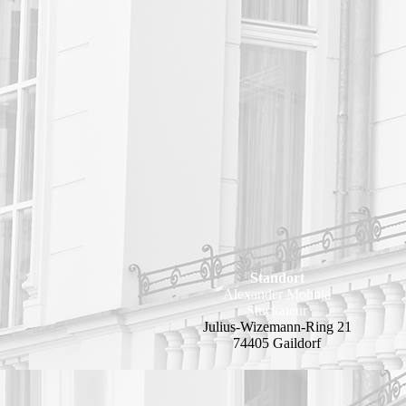
Standort
Alexander Mohnja
Stuckateur
Julius-Wizemann-Ring 21
74405 Gaildorf