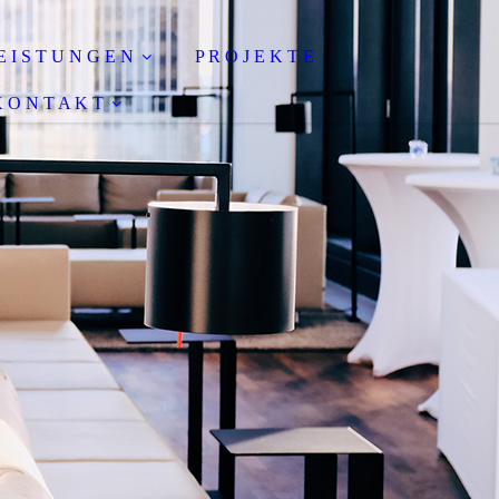
E I S T U N G E N
P R O J E K T E
 O N T A K T